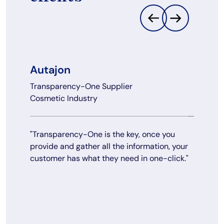
Autajon
Caps
Transparency-One Supplier
Transpa
Cosmetic Industry
Cosmeti
"Transparency-One is the key, once you
"The exe
provide and gather all the information, your
Transpa
customer has what they need in one-click."
to colle
shared b